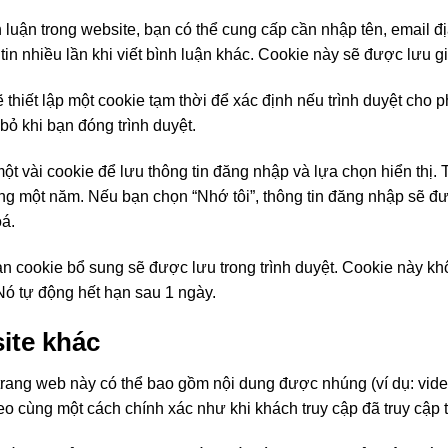
 luận trong website, bạn có thể cung cấp cần nhập tên, email đị
n nhiều lần khi viết bình luận khác. Cookie này sẽ được lưu g
 thiết lập một cookie tạm thời để xác định nếu trình duyệt cho
ỏ khi bạn đóng trình duyệt.
một vài cookie để lưu thông tin đăng nhập và lựa chọn hiển thị.
ong một năm. Nếu bạn chọn “Nhớ tôi”, thông tin đăng nhập sẽ đượ
oá.
n cookie bổ sung sẽ được lưu trong trình duyệt. Cookie này kh
Nó tự động hết hạn sau 1 ngày.
ite khác
 trang web này có thể bao gồm nội dung được nhúng (ví dụ: video,
o cùng một cách chính xác như khi khách truy cập đã truy cập 