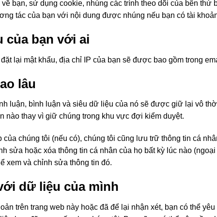
 về bạn, sử dụng cookie, nhúng các trình theo dõi của bên thứ 
ơng tác của bạn với nội dung được nhúng nếu bạn có tài khoản
u của bạn với ai
ặt lại mật khẩu, địa chỉ IP của bạn sẽ được bao gồm trong emai
bao lâu
nh luận, bình luận và siêu dữ liệu của nó sẽ được giữ lại vô thờ
n nào thay vì giữ chúng trong khu vực đợi kiểm duyệt.
 của chúng tôi (nếu có), chúng tôi cũng lưu trữ thông tin cá n
nh sửa hoặc xóa thông tin cá nhân của họ bất kỳ lúc nào (ngoại
hể xem và chỉnh sửa thông tin đó.
ới dữ liệu của mình
oản trên trang web này hoặc đã để lại nhận xét, bạn có thể yêu