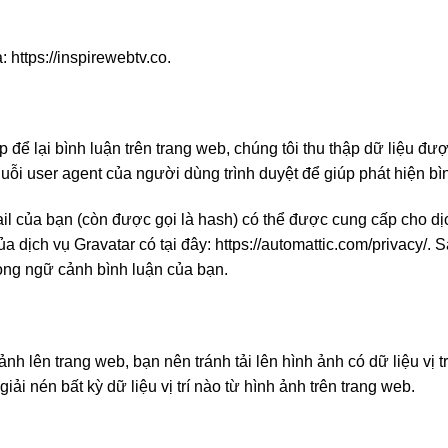
: https://inspirewebtv.co.
p để lại bình luận trên trang web, chúng tôi thu thập dữ liệu đư
huỗi user agent của người dùng trình duyệt để giúp phát hiện bì
ail của bạn (còn được gọi là hash) có thể được cung cấp cho d
 dịch vụ Gravatar có tại đây: https://automattic.com/privacy/. 
rong ngữ cảnh bình luận của bạn.
ảnh lên trang web, bạn nên tránh tải lên hình ảnh có dữ liệu v
iải nén bất kỳ dữ liệu vị trí nào từ hình ảnh trên trang web.