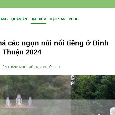
NANG
QUÁN ĂN
ĐỊA ĐIỂM
ĐẶC SẢN
BLOG
á các ngọn núi nổi tiếng ở Bình
Thuận 2024
TRÊN
THÁNG MƯỜI MỘT 6, 2024
BỞI
SEO