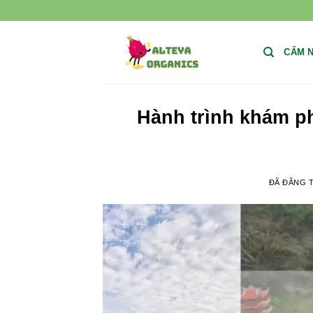
Chuyển
đến
nội
CẨM 
dung
Hành trình khám ph
ĐÃ ĐĂNG 