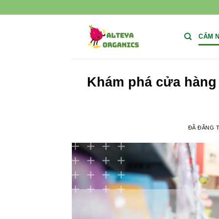
Chuyển
đến
nội
CẨM 
dung
Khám phá cửa hàng m
ĐÃ ĐĂNG 