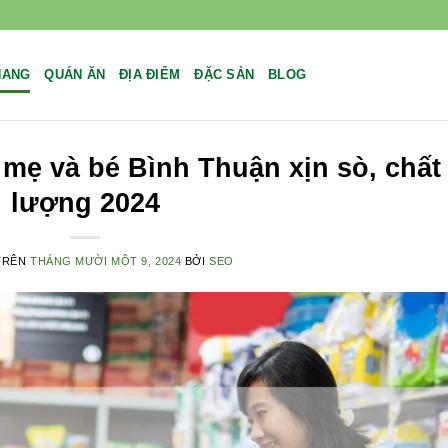
NANG
QUÁN ĂN
ĐỊA ĐIỂM
ĐẶC SẢN
BLOG
ẹ và bé Bình Thuận xịn sò, chất
lượng 2024
TRÊN
THÁNG MƯỜI MỘT 9, 2024
BỞI
SEO