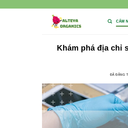
Chuyển
đến
nội
CẨM 
dung
Khám phá địa chỉ s
ĐÃ ĐĂNG 