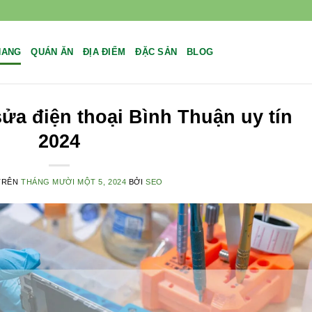
NANG
QUÁN ĂN
ĐỊA ĐIỂM
ĐẶC SẢN
BLOG
ửa điện thoại Bình Thuận uy tín
2024
TRÊN
THÁNG MƯỜI MỘT 5, 2024
BỞI
SEO