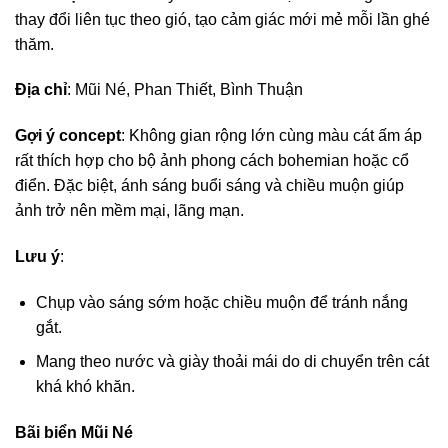
thay đổi liên tục theo gió, tạo cảm giác mới mẻ mỗi lần ghé
thăm.
Địa chỉ
: Mũi Né, Phan Thiết, Bình Thuận
Gợi ý concept
: Không gian rộng lớn cùng màu cát ấm áp
rất thích hợp cho bộ ảnh phong cách bohemian hoặc cổ
điển. Đặc biệt, ánh sáng buổi sáng và chiều muộn giúp
ảnh trở nên mềm mại, lãng mạn.
Lưu ý
:
Chụp vào sáng sớm hoặc chiều muộn để tránh nắng
gắt.
Mang theo nước và giày thoải mái do di chuyển trên cát
khá khó khăn.
Bãi biển Mũi Né