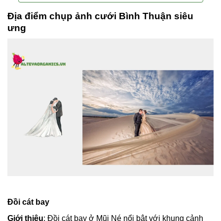
Địa điểm chụp ảnh cưới Bình Thuận siêu
ưng
Đồi cát bay
Giới thiệu
: Đồi cát bay ở Mũi Né nổi bật với khung cảnh