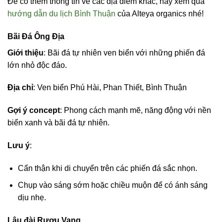
Để có thêm thông tin về các địa điểm khác, hãy xem qua
hướng dẫn du lịch Bình Thuận
của Alteya organics nhé!
Bãi Đá Ông Địa
Giới thiệu
: Bãi đá tự nhiên ven biển với những phiến đá
lớn nhỏ độc đáo.
Địa chỉ
: Ven biển Phú Hài, Phan Thiết, Bình Thuận
Gợi ý concept
: Phong cách mạnh mẽ, năng động với nền
biển xanh và bãi đá tự nhiên.
Lưu ý
:
Cẩn thận khi di chuyển trên các phiến đá sắc nhọn.
Chụp vào sáng sớm hoặc chiều muộn để có ánh sáng
dịu nhẹ.
Lâu đài Rượu Vang