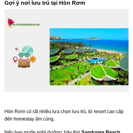
Gợi ý nơi lưu trú tại Hòn Rơm
Hòn Rơm có rất nhiều lựa chọn lưu trú, từ resort cao cấp
đến homestay ấm cúng.
Nếu bạn muốn nghỉ dưỡng, hãy thử
Sandunes Beach