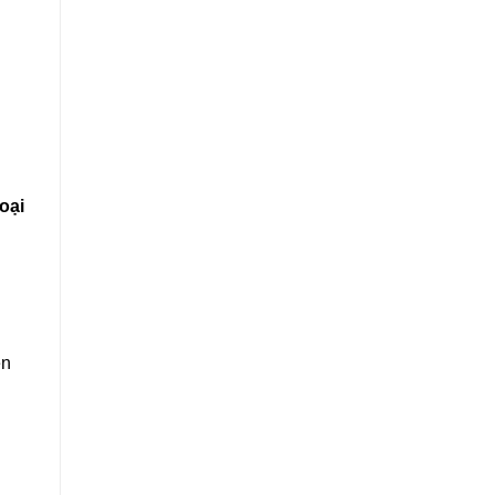
oại
ên