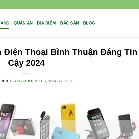
NANG
QUÁN ĂN
ĐỊA ĐIỂM
ĐẶC SẢN
BLOG
 Điện Thoại Bình Thuận Đáng Tin
Cậy 2024
TRÊN
THÁNG MƯỜI MỘT 8, 2024
BỞI
SEO