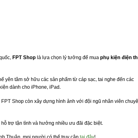
 quốc,
FPT Shop
là lựa chọn lý tưởng để mua
phụ kiện điện th
hể yên tâm sở hữu các sản phẩm từ cáp sạc, tai nghe đến các
kiện dành cho iPhone, iPad.
 FPT Shop còn xây dựng hình ảnh với đội ngũ nhân viên chuy
ỗ trợ tận tình và hưởng nhiều ưu đãi đặc biệt.
Bình Thuận, mọi người có thể truy cập
tại đây
!