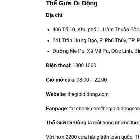
Thế Giới Di Động
Địa chỉ
:
406 Tổ 10, Khu phố 1, Hàm Thuận Bắc
241 Trần Hưng Đạo, P. Phú Thủy, TP. P
Đường Mê Pu, Xã Mê Pu, Đức Linh, B
Điện thoại
: 1800 1060
Giờ mở cửa
: 08:00 – 22:00
Website
: thegioididong.com
Fanpage
: facebook.com/thegioididongco
Thế Giới Di Động
là một trong những thư
Với hơn 2200 cửa hàng trên toàn quốc, T