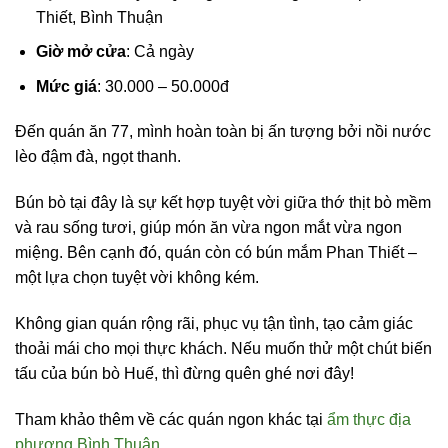
Thiết, Bình Thuận
Giờ mở cửa
: Cả ngày
Mức giá
: 30.000 – 50.000đ
Đến quán ăn 77, mình hoàn toàn bị ấn tượng bởi nồi nước
lèo đậm đà, ngọt thanh.
Bún bò tại đây là sự kết hợp tuyệt vời giữa thớ thịt bò mềm
và rau sống tươi, giúp món ăn vừa ngon mắt vừa ngon
miệng. Bên cạnh đó, quán còn có bún mắm Phan Thiết –
một lựa chọn tuyệt vời không kém.
Không gian quán rộng rãi, phục vụ tận tình, tạo cảm giác
thoải mái cho mọi thực khách. Nếu muốn thử một chút biến
tấu của bún bò Huế, thì đừng quên ghé nơi đây!
Tham khảo thêm về các quán ngon khác tại
ẩm thực địa
phương Bình Thuận
.