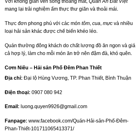
Với không gian ven sông thoáng mát,
Quán Ăn Đất Việt
mang lại trải nghiệm ẩm thực thư giãn và thoải mái.
Thực đơn phong phú với các món
tôm
,
cua
,
mực
và nhiều
loại hải sản khác được chế biến khéo léo.
Quán thường đông khách do chất lượng đồ ăn ngon và giá
cả hợp lý, làm cho mỗi món ăn trở nên đậm đà, khó quên.
Cơm Niêu – Hải sản Phố Đêm Phan Thiết
Địa chỉ:
Đại lộ Hùng Vương, TP. Phan Thiết, Bình Thuận
Điện thoại:
0907 080 942
Email:
luong.quyen9926@gmail.com
Fanpage:
www.facebook.com/Quán-Hải-sản-Phố-Đêm-
Phan-Thiết-101711065413371/