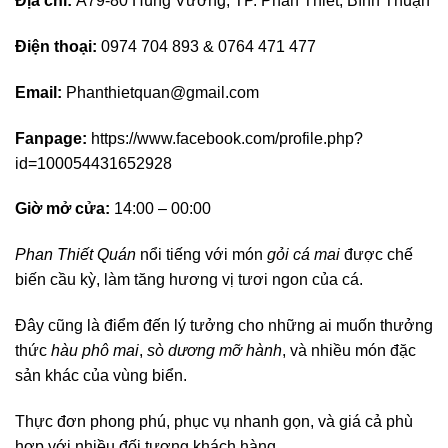
Địa chỉ:
A79-80 Hùng Vương, TP. Phan Thiết, Bình Thuận
Điện thoại:
0974 704 893 & 0764 471 477
Email:
Phanthietquan@gmail.com
Fanpage:
https://www.facebook.com/profile.php?
id=100054431652928
Giờ mở cửa:
14:00 – 00:00
Phan Thiết Quán
nổi tiếng với món
gỏi cá mai
được chế
biến cầu kỳ, làm tăng hương vị tươi ngon của cá.
Đây cũng là điểm đến lý tưởng cho những ai muốn thưởng
thức
hàu phô mai
,
sò dương mỡ hành
, và nhiều món đặc
sản khác của vùng biển.
Thực đơn phong phú, phục vụ nhanh gọn, và giá cả phù
hợp với nhiều đối tượng khách hàng.