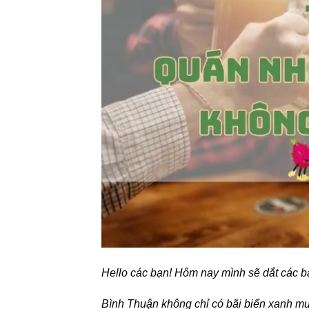
Hello các bạn! Hôm nay mình sẽ dắt các 
Bình Thuận không chỉ có bãi biển xanh mư