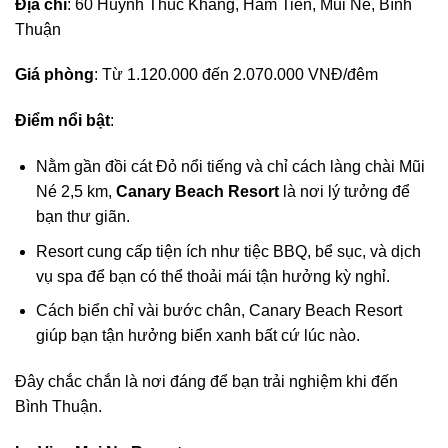
Địa chỉ
: 60 Huỳnh Thúc Kháng, Hàm Tiến, Mũi Né, Bình
Thuận
Giá phòng
: Từ 1.120.000 đến 2.070.000 VNĐ/đêm
Điểm nổi bật
:
Nằm gần đồi cát Đỏ nổi tiếng và chỉ cách làng chài Mũi
Né 2,5 km,
Canary Beach Resort
là nơi lý tưởng để
bạn thư giãn.
Resort cung cấp tiện ích như tiệc BBQ, bể sục, và dịch
vụ spa để bạn có thể thoải mái tận hưởng kỳ nghỉ.
Cách biển chỉ vài bước chân, Canary Beach Resort
giúp bạn tận hưởng biển xanh bất cứ lúc nào.
Đây chắc chắn là nơi đáng để bạn trải nghiệm khi đến
Bình Thuận.