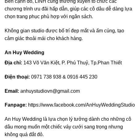
Bên cạnh đó, LINH cũng thường xuyên tổ chức các
chương trình ưu đãi hấp dẫn, giúp các cô dâu dễ dàng lựa
chọn trang phục phù hợp với ngân sách.
Không gian studio được bố trí đẹp mắt và ấm cúng, tạo
cảm giác thoải mái cho khách hàng.
An Huy Wedding
Địa chỉ:
143 Võ Văn Kiệt, P. Phú Thuỷ, Tp.Phan Thiết
Điện thoại:
0971 738 938 & 0916 445 230
Email:
anhuystudiovn@gmail.com
Fanpage:
https://www.facebook.com/AnHuyWeddingStudio
An Huy Wedding là lựa chọn lý tưởng dành cho những cô
dâu mong muốn một chiếc váy cưới sang trọng nhưng
không quá đắt đỏ.