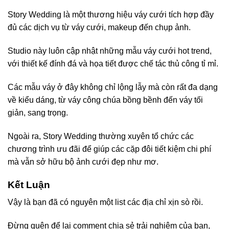
Story Wedding là một thương hiệu váy cưới tích hợp đầy
đủ các dịch vụ từ váy cưới, makeup đến chụp ảnh.
Studio này luôn cập nhật những mẫu váy cưới hot trend,
với thiết kế đính đá và họa tiết được chế tác thủ công tỉ mỉ.
Các mẫu váy ở đây không chỉ lộng lẫy mà còn rất đa dạng
về kiểu dáng, từ váy công chúa bồng bềnh đến váy tối
giản, sang trọng.
Ngoài ra, Story Wedding thường xuyên tổ chức các
chương trình ưu đãi để giúp các cặp đôi tiết kiệm chi phí
mà vẫn sở hữu bộ ảnh cưới đẹp như mơ.
Kết Luận
Vậy là bạn đã có nguyên một list các địa chỉ xịn sò rồi.
Đừng quên để lại comment chia sẻ trải nghiệm của bạn,