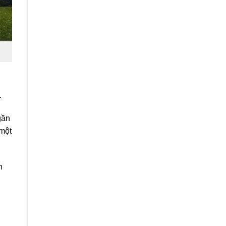
.
gần
 một
n