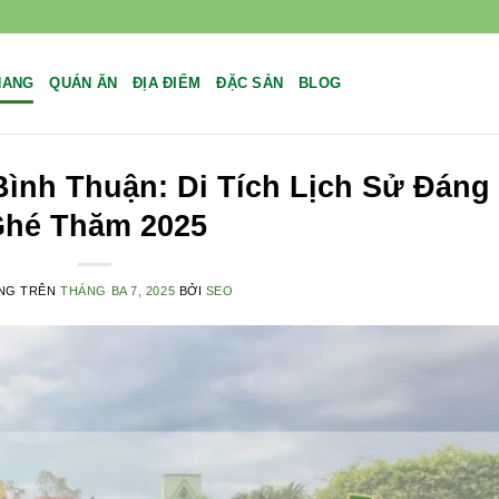
NANG
QUÁN ĂN
ĐỊA ĐIỂM
ĐẶC SẢN
BLOG
ình Thuận: Di Tích Lịch Sử Đáng
hé Thăm 2025
NG TRÊN
THÁNG BA 7, 2025
BỞI
SEO