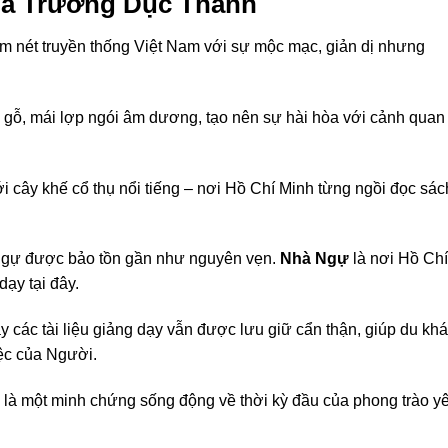
của Trường Dục Thanh
 nét truyền thống Việt Nam với sự mộc mạc, giản dị nhưng
gỗ, mái lợp ngói âm dương, tạo nên sự hài hòa với cảnh quan
ới cây khế cổ thụ nổi tiếng – nơi Hồ Chí Minh từng ngồi đọc sác
 Ngự được bảo tồn gần như nguyên vẹn.
Nhà Ngự
là nơi Hồ Chí
dạy tại đây.
 các tài liệu giảng dạy vẫn được lưu giữ cẩn thận, giúp du kh
ệc của Người.
đây là một minh chứng sống động về thời kỳ đầu của phong trào y