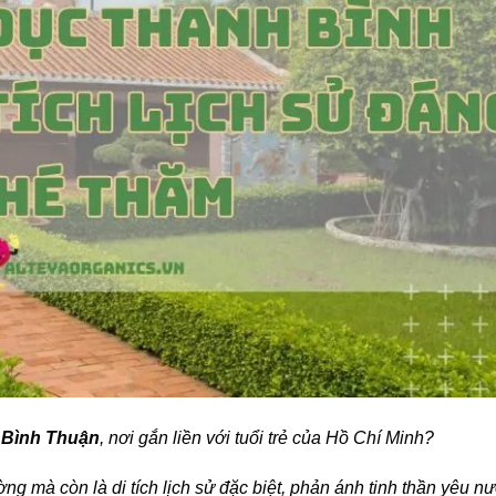
 Bình Thuận
, nơi gắn liền với tuổi trẻ của Hồ Chí Minh?
ng mà còn là di tích lịch sử đặc biệt, phản ánh tinh thần yêu n