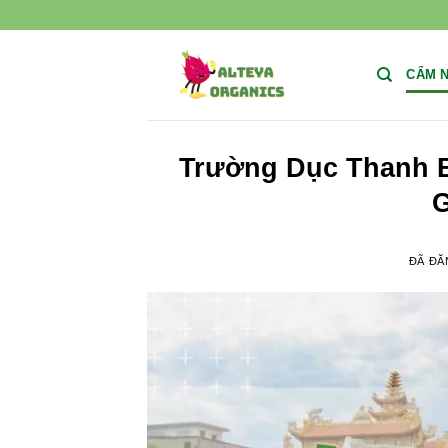
Chuyển
đến
nội
CẨM 
dung
Trường Dục Thanh B
G
ĐÃ ĐĂ